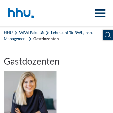
Zum Inhalt springen
Zur Suche springen
HHU
WiWi Fakultät
Lehrstuhl für BWL, insb.
Management
Gastdozenten
Gastdozenten